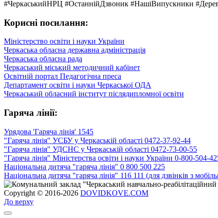
#ЧеркаськийНРЦ #ОстаннійДзвоник #НашіВипускники #Дере
Корисні посилання:
Міністерство освіти і науки України
Черкаська обласна державна адміністрація
Черкаська обласна рада
Черкаський міський методичний кабінет
Освітній портал Педагогічна преса
Департамент освіти і науки Черкаської ОДА
Черкаський обласний інститут післядипломної освіти
Гаряча лінії:
Урядова 'Гаряча лінія' 1545
"Гаряча лінія" УСБУ у Черкаській області 0472-37-92-44
"Гаряча лінія" УДСНС у Черкаській області 0472-73-00-55
"Гаряча лінія" Міністерства освіти і науки України 0-800-504-42
Національна дитяча "гаряча лінія" 0 800 500 225
Національна дитяча "гаряча лінія" 116 111 (для дзвінків з мобіл
Copyright © 2016-2026
DOVIDKOVE.COM
До верху