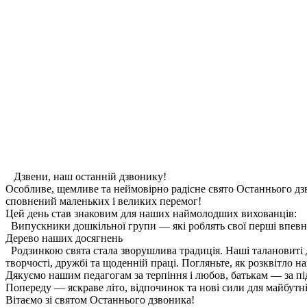
Дзвени, наш останній дзвонику!
Особливе, щемливе та неймовірно радісне свято Останнього дз
сповнений маленьких і великих перемог!
Цей день став знаковим для наших наймолодших вихованців:
Випускники дошкільної групи — які роблять свої перші впевн
Дерево наших досягнень
Родзинкою свята стала зворушлива традиція. Наші талановиті д
творчості, дружбі та щоденній праці. Погляньте, як розквітло н
Дякуємо нашим педагогам за терпіння і любов, батькам — за п
Попереду — яскраве літо, відпочинок та нові сили для майбутн
Вітаємо зі святом Останнього дзвоника!