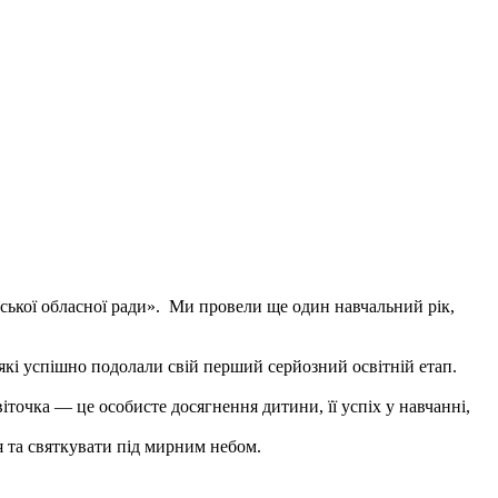
ської обласної ради». Ми провели ще один навчальний рік,
кі успішно подолали свій перший серйозний освітній етап.
точка — це особисте досягнення дитини, її успіх у навчанні,
 та святкувати під мирним небом.