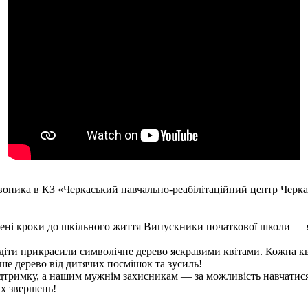
воника в КЗ «Черкаський навчально-реабілітаційний центр Черка
ені кроки до шкільного життя Випускники початкової школи — я
іти прикрасили символічне дерево яскравими квітами. Кожна кві
аше дерево від дитячих посмішок та зусиль!
ідтримку, а нашим мужнім захисникам — за можливість навчатися
іх звершень!