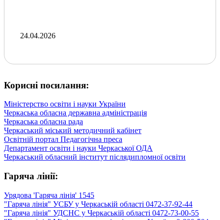
24.04.2026
Корисні посилання:
Міністерство освіти і науки України
Черкаська обласна державна адміністрація
Черкаська обласна рада
Черкаський міський методичний кабінет
Освітній портал Педагогічна преса
Департамент освіти і науки Черкаської ОДА
Черкаський обласний інститут післядипломної освіти
Гаряча лінії:
Урядова 'Гаряча лінія' 1545
"Гаряча лінія" УСБУ у Черкаській області 0472-37-92-44
"Гаряча лінія" УДСНС у Черкаській області 0472-73-00-55