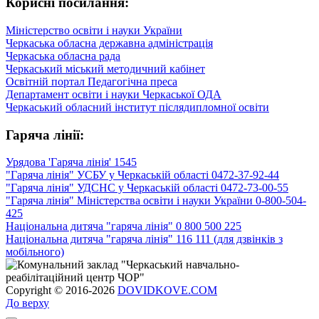
Корисні посилання:
Міністерство освіти і науки України
Черкаська обласна державна адміністрація
Черкаська обласна рада
Черкаський міський методичний кабінет
Освітній портал Педагогічна преса
Департамент освіти і науки Черкаської ОДА
Черкаський обласний інститут післядипломної освіти
Гаряча лінії:
Урядова 'Гаряча лінія' 1545
"Гаряча лінія" УСБУ у Черкаській області 0472-37-92-44
"Гаряча лінія" УДСНС у Черкаській області 0472-73-00-55
"Гаряча лінія" Міністерства освіти і науки України 0-800-504-
425
Національна дитяча "гаряча лінія" 0 800 500 225
Національна дитяча "гаряча лінія" 116 111 (для дзвінків з
мобільного)
Copyright © 2016-2026
DOVIDKOVE.COM
До верху