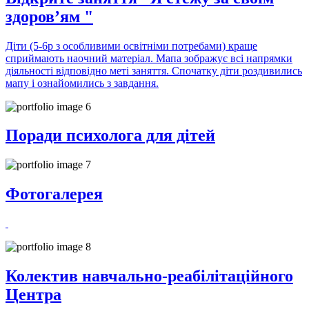
здоров’ям "
Діти (5-6р з особливими освітніми потребами) краще
сприймають наочний матеріал. Мапа зображує всі напрямки
діяльності відповідно меті заняття. Спочатку діти роздивились
мапу і ознайомились з завдання.
Поради психолога для дітей
Фотогалерея
Колектив навчально-реабілітаційного
Центра