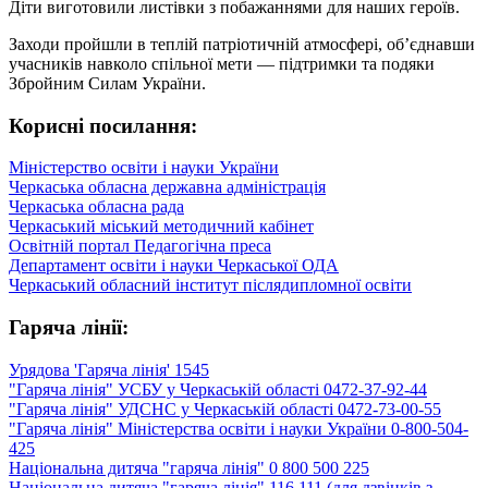
Діти виготовили листівки з побажаннями для наших героїв.
Заходи пройшли в теплій патріотичній атмосфері, об’єднавши
учасників навколо спільної мети — підтримки та подяки
Збройним Силам України.
Корисні посилання:
Міністерство освіти і науки України
Черкаська обласна державна адміністрація
Черкаська обласна рада
Черкаський міський методичний кабінет
Освітній портал Педагогічна преса
Департамент освіти і науки Черкаської ОДА
Черкаський обласний інститут післядипломної освіти
Гаряча лінії:
Урядова 'Гаряча лінія' 1545
"Гаряча лінія" УСБУ у Черкаській області 0472-37-92-44
"Гаряча лінія" УДСНС у Черкаській області 0472-73-00-55
"Гаряча лінія" Міністерства освіти і науки України 0-800-504-
425
Національна дитяча "гаряча лінія" 0 800 500 225
Національна дитяча "гаряча лінія" 116 111 (для дзвінків з