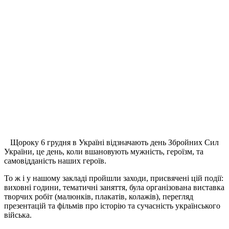
Щороку 6 грудня в Україні відзначають день Збройних Сил
України, це день, коли вшановують мужність, героїзм, та
самовідданість наших героїв.
То ж і у нашому закладі пройшли заходи, присвячені цій події:
виховні години, тематичні заняття, була організована виставка
творчих робіт (малюнків, плакатів, колажів), перегляд
презентацій та фільмів про історію та сучасність українського
війська.